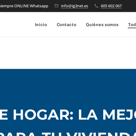
 siempre ONLINE Whatsapp
info@ig3net.es
605 602 067
Inicio
Contacto
Quiénes somos
Tod
E HOGAR: LA MEJ