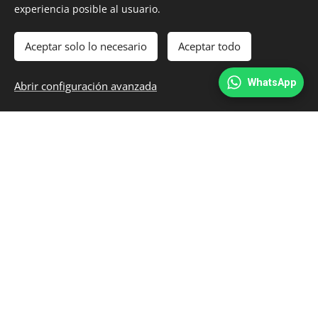
experiencia posible al usuario.
Aceptar solo lo necesario
Aceptar todo
© 2025 IG3NET
WhatsApp
Abrir configuración avanzada
Creado con
Webnode
Cookies
CONTÁCTANOS
Sede en Torrelavega:
C/ Julián Ceballos 29a oficina 9
39300 Torrelavega, Cantabria
942 131 602
info@ig3net.es