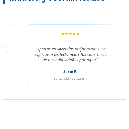
★★★★★
"Expertos en viviendas prefabricadas. Me
"Aseg
explicaron perfectamente las coberturas
la at
de incendio y daños por agua."
Silvia R.
Santander, Cantabria