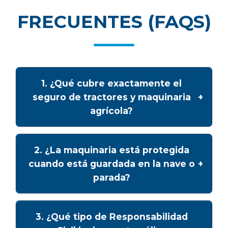
FRECUENTES (FAQS)
1. ¿Qué cubre exactamente el
seguro de tractores y maquinaria
+
agrícola?
Este seguro está destinado a cubrir los daños
2. ¿La maquinaria está protegida
materiales que sufran tus tractores y maquinaria
cuando está guardada en la nave o
+
agrícola, tanto en movimiento durante la
parada?
jornada laboral como en reposo dentro o fuera
de tus almacenes. Además, incluye coberturas
esenciales de Responsabilidad Civil.
Sí. La póliza ofrece protección continua. Tus
3. ¿Qué tipo de Responsabilidad
equipos están cubiertos frente a percances