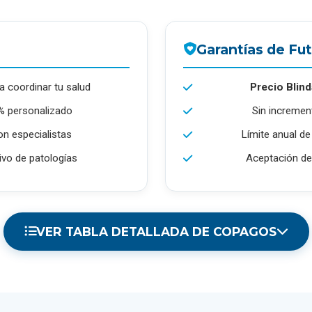
Garantías de Fu
a coordinar tu salud
Precio Blin
% personalizado
Sin incremen
on especialistas
Límite anual d
ivo de patologías
Aceptación de 
VER TABLA DETALLADA DE COPAGOS
COPAGO "MI MÉDICO"