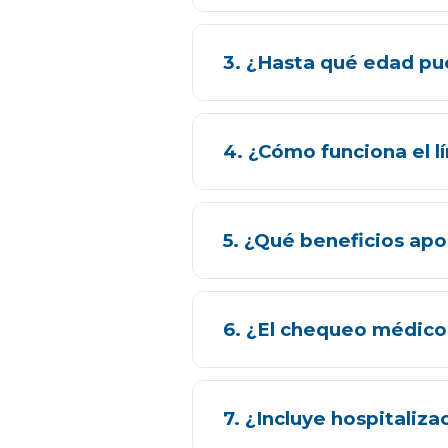
Sí. El Seguro Salud Senior + 6
3. ¿Hasta qué edad pu
profesionalmente para facilit
Puedes contratar hasta los 84
4. ¿Cómo funciona el 
Si tus copagos llegan a 250€ e
5. ¿Qué beneficios apo
es de 800€.
Es un médico personal que coor
6. ¿El chequeo médico 
No, es totalmente gratuito (0€
7. ¿Incluye hospitaliza