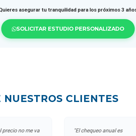
Quieres asegurar tu tranquilidad para los próximos 3 año
0€
SOLICITAR ESTUDIO PERSONALIZADO
0€
0€
0€
DO
3€
E NUESTROS CLIENTES
3€
10€
ecio no me va
"El chequeo anual es
10€