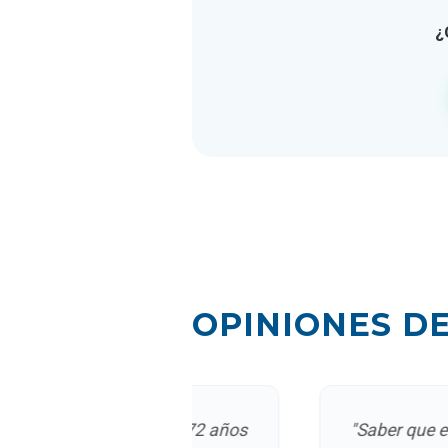
SERVICIOS SIN COPAGO (0€)
¿
Chequeo Médico Anual Completo
Planes de Salud y Bienestar
Servicio de Orientación Médica 24h
Limpieza Bucal Anual
SERVICIOS CON COPAGO REDUCI
Medicina General y Pediatría
OPINIONES D
Enfermería
Especialistas
oder contratar a los 72 años
"Saber que el pr
Pruebas Diagnósticas Simples