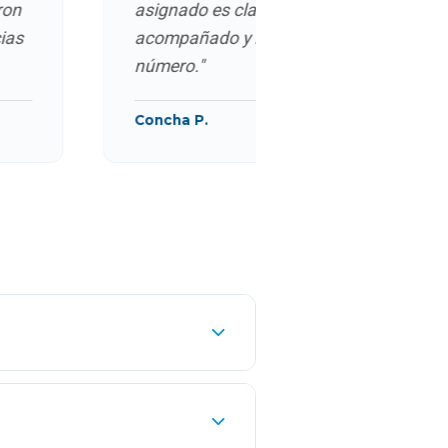
asignado es clave, te sientes
acompañado y no como un
5€
número."
10€
Concha P.
édico" se aplica cuando el servicio es
 IPC ni por cambio de tramo