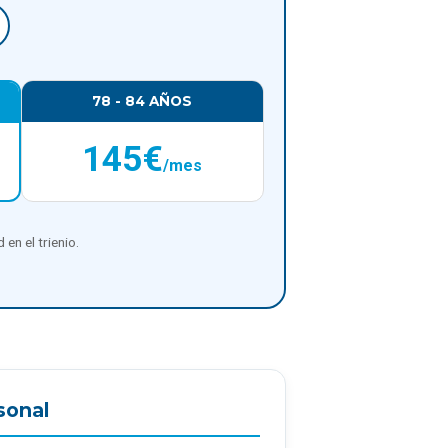
78 - 84 AÑOS
145€
/mes
en el trienio.
sonal