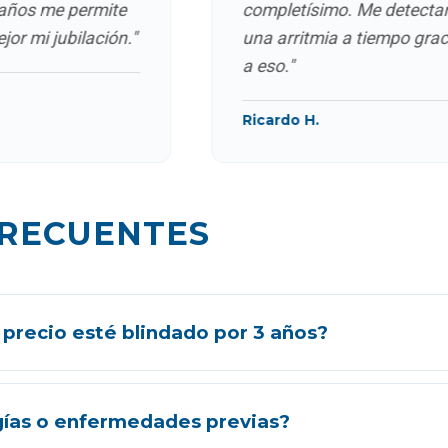
s me permite
completísimo. Me detectaron
i jubilación."
una arritmia a tiempo gracias
5€
a eso."
-
Ricardo H.
AL
ebas)
250€ / año
FRECUENTES
as)
800€ / año
gos, el resto de servicios del año serán
sin coste adicional
. El copago "Mi M
.
l precio esté blindado por 3 años?
ca durante el trienio 2026-2028. No habrá incrementos por
gías o enfermedades previas?