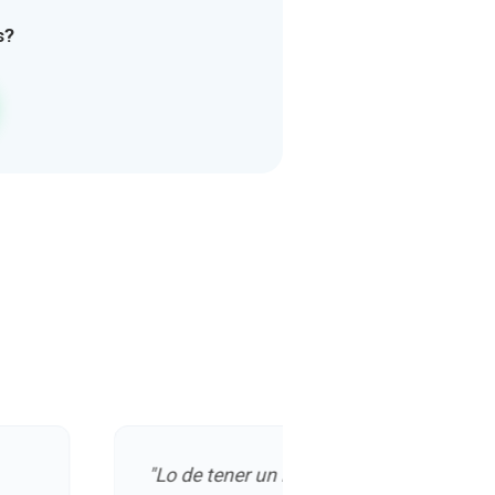
s?
0€
0€
0€
0€
5€
5€
15€
"Lo de tener un médico
15€