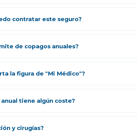
0 tiene criterios de aceptación flexibles. Las patologías p
edo contratar este seguro?
ar tu acceso.
 años inclusive. Una vez dentro, la permanencia es vital
límite de copagos anuales?
n servicios ambulatorios, el resto del año son gratuitos (0
rta la figura de "Mi Médico"?
dina tu historial. Si él te deriva a un especialista, el co
anual tiene algún coste?
). Incluye analítica, electro y consulta de resultados para 
ción y cirugías?