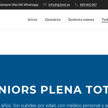
 siempre ONLINE Whatsapp
info@ig3net.es
605 602 067
Inicio
Contacto
Quiénes somos
Tod
NIORS PLENA TO
 años. Sin subidas por edad, con médico personal y 