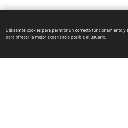
Utilizamos cookies para permitir un correcto funcionamiento y
para ofrecer la mejor experiencia posible al usuario.
CONTÁCTANOS
INFOR
Sede en Torrelavega:
A
C/ Julián Ceballos 29a oficina 9
39300 Torrelavega, Cantabria
942 131 602
Q
info@ig3net.es