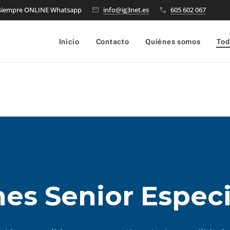
 siempre ONLINE Whatsapp
info@ig3net.es
605 602 067
Inicio
Contacto
Quiénes somos
Tod
nes Senior Especi