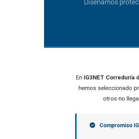
Diseñamos protecc
En
IG3NET Correduría 
hemos seleccionado pro
otros no lleg
Compromiso IG