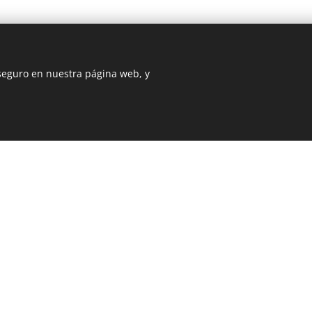
 seguro en nuestra página web, y
© 2025 IG3NET
Creado con
Webnode
Cookies
MACIÓN LEGAL
CÓMO LLEGAR
viso Legal y Privacidad
Política de Cookies
uejas y Reclamaciones